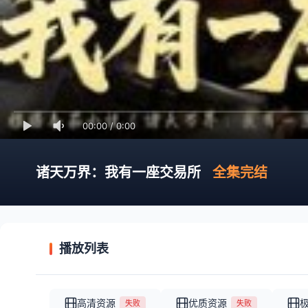
00:00
/
0:00
诸天万界：我有一座交易所
全集完结
播放列表
高清资源
优质资源
失败
失败