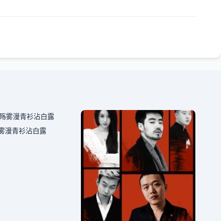
雾漫青衫沾白露