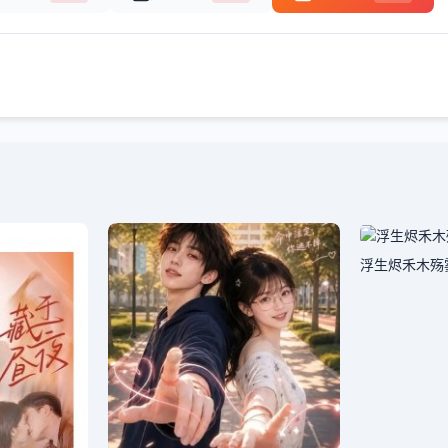
浮生烬禾木殇