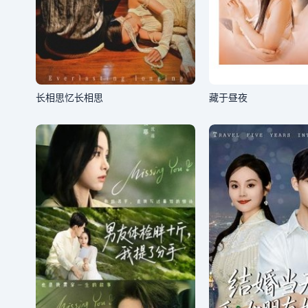
长相思忆长相思
藏于昼夜