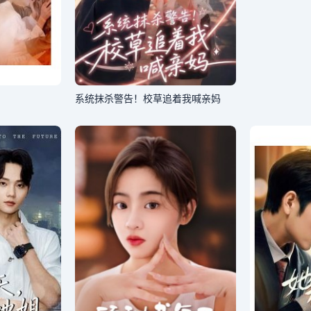
系统抹杀警告！校草追着我喊亲妈