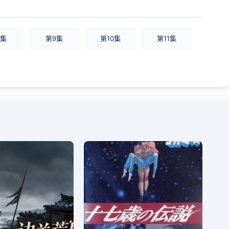
8集
第9集
第10集
第11集