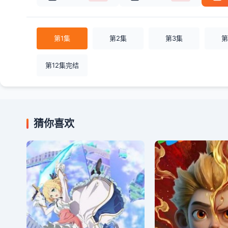
第1集
第2集
第3集
第
第12集完结
猜你喜欢