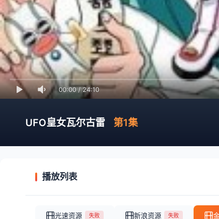
00:00
/
24:10
UFO皇女瓦尔古雷
第1集
播放列表
光速资源
新浪资源
失败
失败