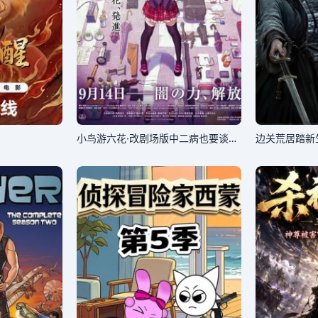
小鸟游六花·改剧场版中二病也要谈恋爱！
边关荒居踏新