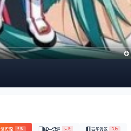
金鹰资源
红牛资源
豪华资源
失败
失败
失败