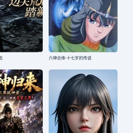
生
六神合体·十七岁的传说