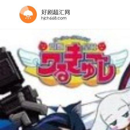
更新至第12集
HD国语
已完结
第51集完结
HD中字|国语
第109集完结
已完结
第12集
第34集完结
第73集完结