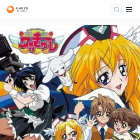
已完结 共12集
第12集
已完结
更新至第09集
全6集
第52集完结
第45集完结
连载中 连载到12集
更新至第30集
第5集