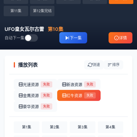
第11集
第12集完结
UFO皇女瓦尔古雷
第10集
自动下一集
下一集
详情
播放列表
测速
排序
光速资源
新浪资源
失败
失败
金鹰资源
红牛资源
失败
失败
豪华资源
失败
第1集
第2集
第3集
第4集