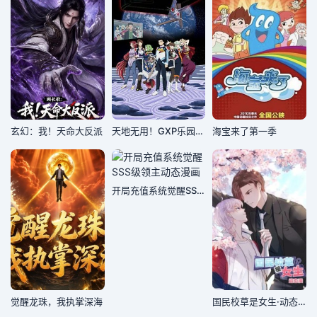
玄幻：我！天命大反派
天地无用！GXP乐园始动篇
海宝来了第一季
开局充值系统觉醒SSS级领主动态漫画
觉醒龙珠，我执掌深海
国民校草是女生·动态漫