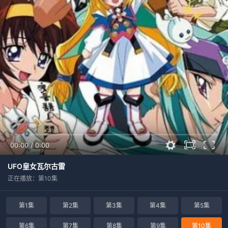
00:00
/
0:00
UFO皇女瓦尔古雷
正在播放：第10集
第1集
第2集
第3集
第4集
第5集
第6集
第7集
第8集
第9集
第10集