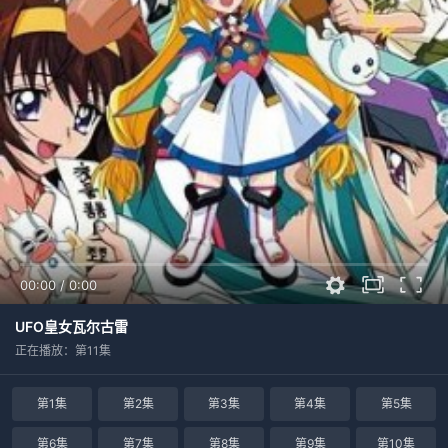
00:00
/
0:00
UFO皇女瓦尔古雷
正在播放：第11集
第1集
第2集
第3集
第4集
第5集
第6集
第7集
第8集
第9集
第10集