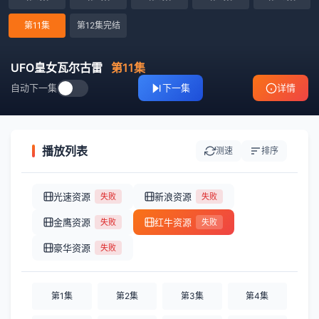
第11集
第12集完结
UFO皇女瓦尔古雷
第11集
自动下一集
下一集
详情
播放列表
测速
排序
光速资源
新浪资源
失败
失败
金鹰资源
红牛资源
失败
失败
豪华资源
失败
第1集
第2集
第3集
第4集