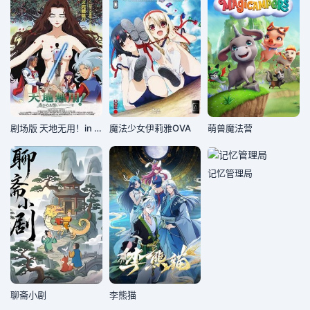
剧场版 天地无用！in LOVE2：遥远的思念
魔法少女伊莉雅OVA
萌兽魔法营
记忆管理局
聊斋小剧
李熊猫