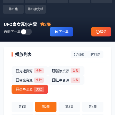
第11集
第12集完结
UFO皇女瓦尔古雷
第2集
自动下一集
下一集
详情
播放列表
测速
排序
光速资源
新浪资源
失败
失败
金鹰资源
红牛资源
失败
失败
豪华资源
失败
第1集
第2集
第3集
第4集