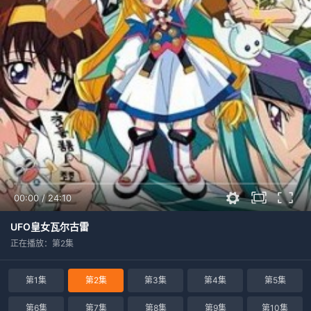
00:00
/
24:10
UFO皇女瓦尔古雷
正在播放：第2集
第1集
第2集
第3集
第4集
第5集
第6集
第7集
第8集
第9集
第10集