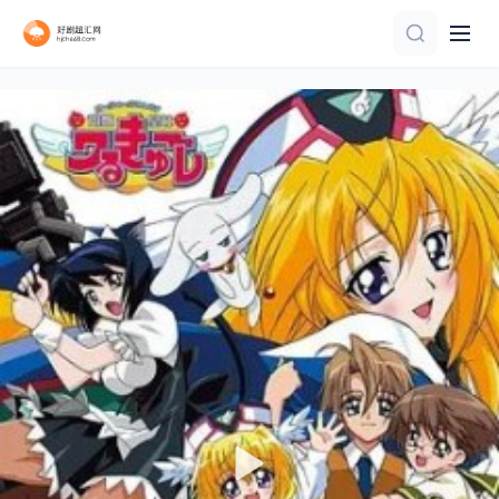
第19集
第109集完结
更新第12集
正片
更新至OVA
第17集完结
第9集
连载中 连载到4集
第3集
全集完结