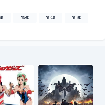
8集
第9集
第10集
第11集