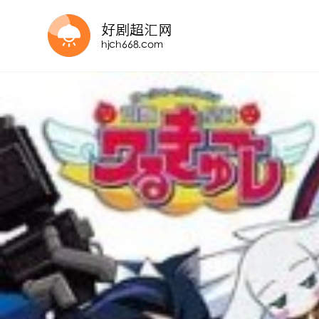
第1集完结
第1集完结
第8集完结
第1集完结
第31集完结
第1集完结
已完结 共50集
第1集完结
全26集
第13集總集篇