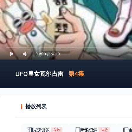
00:00
/
24:10
UFO皇女瓦尔古雷
第4集
播放列表
光速资源
新浪资源
失败
失败