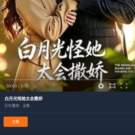
00:00
/
0:00
白月光怪她太会撒娇
正在播放：全集
全集