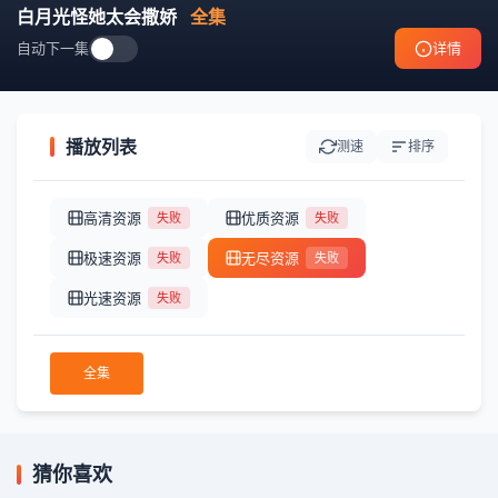
白月光怪她太会撒娇
全集
自动下一集
详情
播放列表
测速
排序
高清资源
优质资源
失败
失败
极速资源
无尽资源
失败
失败
光速资源
失败
全集
猜你喜欢