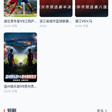
湖北青年星VS江西庐山
浙江省城市篮球联赛全场回放：越城VS上虞
浦江VS义乌
2026 大陆
2026
2026 大陆
温州俱乐部VS贵州贵阳竞技
2026 大陆
短剧
更多