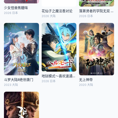
少女怪兽焦糖味
花仙子之魔法香对论
落第贤者的学院无双 第二回转生，S等级作弊魔术师冒险记
2026 日本
2026 大陆
2026 日本
地狱模式～喜欢速通游戏的玩家在废设定异世界无双～第二季
斗罗大陆Ⅱ绝世唐门
无上神帝
2026 日本
2023 大陆
2020 大陆