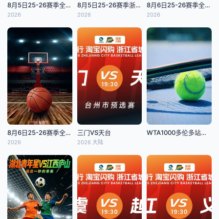
8月5日25-26赛季全国青年篮球联赛 广东宏远99VS64天津荣钢
8月5日25-26赛季浙BA 三门59VS57天台
8月6日25-26赛季全国青年篮球联赛 山东山高87VS62福建浔兴
2026
2026
2026
8月6日25-26赛季全国青年篮球联赛 浙江稠州银行82VS110浙江广厦
三门VS天台
WTA1000多伦多站女单第二轮：贝莱克VS斯瓦泰克
2026
2026 大陆