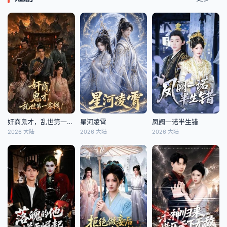
奸商鬼才，乱世第一客栈!
星河凌霄
凤阙一诺半生错
2026 大陆
2026 大陆
2026 大陆