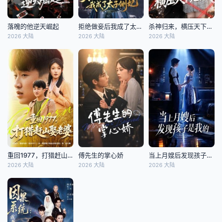
落魄的他逆天崛起
拒绝做妾后我成了太子侧妃
杀神归来，横压天下无敌
2026 大陆
2026 大陆
2026 大陆
重回1977，打猎赶山娶老婆
傅先生的掌心娇
当上月嫂后发现孩子是我的
2026 大陆
2026 大陆
2026 大陆