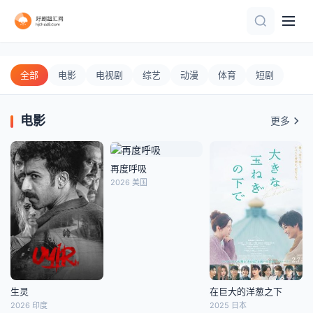
正片
正片
更新HD
正片
HD国语
更新至HD
正片
更新HD
更新HD
正片
更新第04集
连载中 连载到18集
更新第27集
更新至第01集
第3集
第6集完结
更新至03集
更新至02集
更新至第16集
连载中 连载到20集
更新第02集
第10期加更
更新至20260806期
连载中 连载到1期
更新至第10集
更新至第07集
更新202160804
更新至20260807期
更新至02集
第1期
更新至第03集
第5集
第3集
连载中 连载到5集
更新第21集
更新至07集
更新至165集
更新至第06集
更新至第629集
第29集已完结
正片
正片
正片
正片
正片
更新至HD
正片
20260806
正片
正片
第14集
全集完结
全集
完结
完结
完结
完结
全集
完结
完结
10.0
4.0
4.0
5.0
5.0
6.0
6.0
3.0
8.0
5.0
4.0
3.0
4.0
4.0
8.0
8.0
8.0
4.0
9.0
5.0
3.0
6.0
8.0
9.0
2.0
1.0
7.8
7.0
7.0
1.0
7.0
7.0
7.0
7.0
全部
电影
电视剧
综艺
动漫
体育
短剧
电影
更多
再度呼吸
2026 美国
生灵
在巨大的洋葱之下
2026 印度
2025 日本