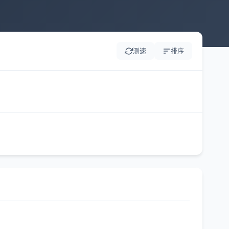
测速
排序