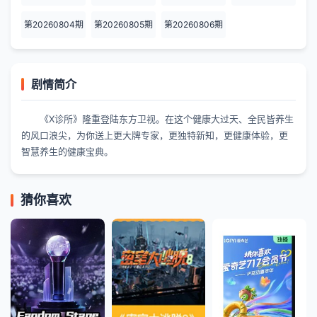
第20260804期
第20260805期
第20260806期
剧情简介
《X诊所》隆重登陆东方卫视。在这个健康大过天、全民皆养生
的风口浪尖，为你送上更大牌专家，更独特新知，更健康体验，更
智慧养生的健康宝典。
猜你喜欢