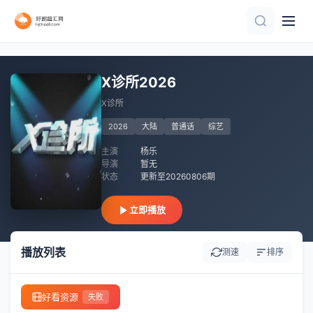
更新至第04集
更新至第20260807期
更新至2026桃你喜欢IP互动嘉年华 田曦薇胡一天连线力推《天才，女友》
更新至20260808(第1期陪看下)
全10集
正片
更新至20260805期
更新至第402集
第1期加更
第1期
X诊所2026
X诊所
2026
大陆
普通话
综艺
主演
杨乐
导演
暂无
状态
更新至20260806期
立即播放
播放列表
测速
排序
好看资源
失败