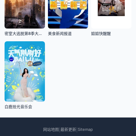
密室大逃脱第8季大神版
美食新闻报道
姐姐快醒醒
白鹿拾光音乐会
网站地图
最新更新
Sitemap
|
|