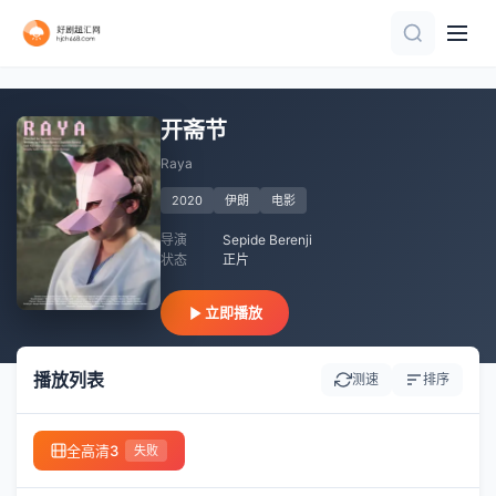
HD
HD中字
HD中字
HD中字
HD
HD中字
更新第12集
HD中字
开斋节
Raya
2020
伊朗
电影
导演
Sepide Berenji
状态
正片
立即播放
播放列表
测速
排序
全高清3
失败