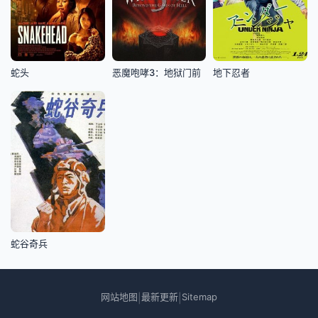
蛇头
恶魔咆哮3：地狱门前
地下忍者
蛇谷奇兵
网站地图
最新更新
Sitemap
|
|