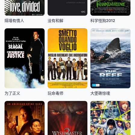
隔墙有情人
没有和解
科学怪狗2012
为了正义
玩命毒师
大堡礁惊魂