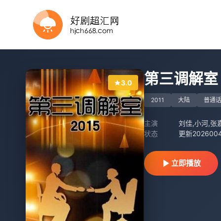
更新至第10集
已完结
完结
第5集完结
第20260806期
全10集
更新至20260807期
更新至20260806期
全14集
更新至第08集
第三调解室
3.0
2011
大陆
普通
主演
刘佳,小河,张
状态
更新2026004
立即播放