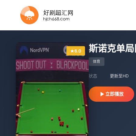
更新至HD
HD
更新至HD
正片
完结
更新至HD
更新至HD
更新至阿尔菲·博登VS阿尔特米·齐津斯
正片
正片
斯诺克单局限
6.0
体育
状态
更新至HD
立即播放