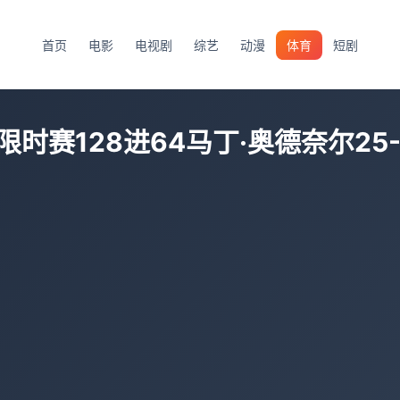
首页
电影
电视剧
综艺
动漫
体育
短剧
时赛128进64马丁·奥德奈尔25-3