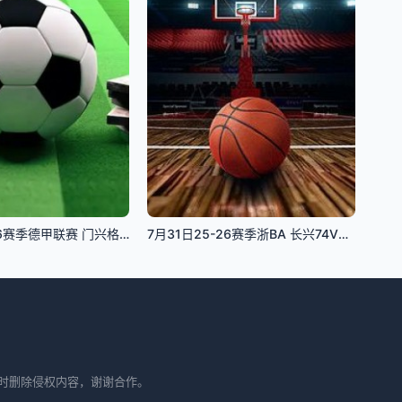
1月11日25-26赛季德甲联赛 门兴格拉德巴赫VS奥格斯堡
7月31日25-26赛季浙BA 长兴74VS81安吉
时删除侵权内容，谢谢合作。