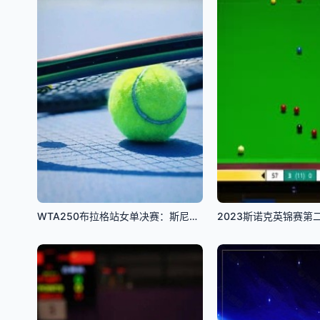
WTA250布拉格站女单决赛：斯尼古尔VS塔格尔