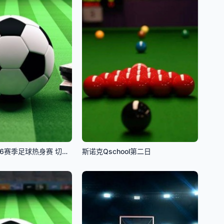
7月28日25-26赛季足球热身赛 切尔西VS西悉尼流浪者
斯诺克Qschool第二日