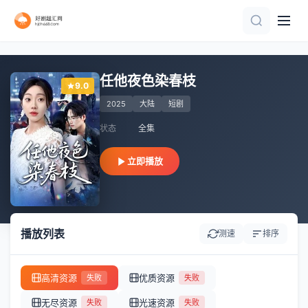
全集
完结
全集完结
全集完结
正片
完结
更新全集
完结
完结
已完结
任他夜色染春枝
9.0
2025
大陆
短剧
状态
全集
立即播放
播放列表
测速
排序
高清资源
优质资源
失败
失败
无尽资源
光速资源
失败
失败