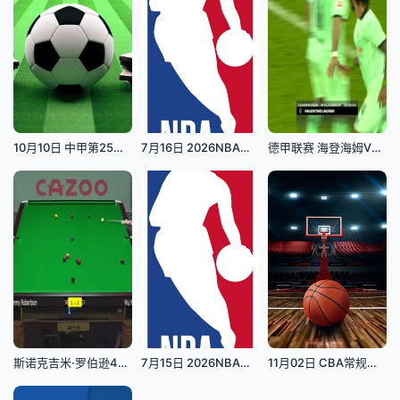
10月10日 中甲第25轮 丹东腾跃vs南京城市
7月16日 2026NBA夏季联赛 步行者VS森林狼
德甲联赛 海登海姆VS云达不莱梅 20251018
斯诺克吉米·罗伯逊4-3吴宜泽20230926
7月15日 2026NBA夏季联赛 国王VS篮网
11月02日 CBA常规赛 浙江vs同曦