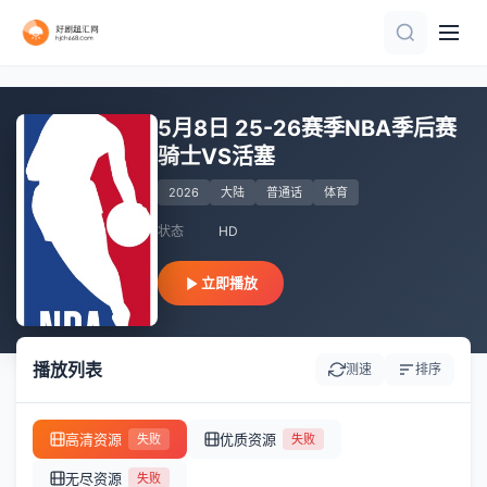
20260714
更新至HD
更新至HD
正片
HD
HD
HD
HD
正片
20260713
5月8日 25-26赛季NBA季后赛
骑士VS活塞
2026
大陆
普通话
体育
状态
HD
立即播放
播放列表
测速
排序
高清资源
优质资源
失败
失败
无尽资源
失败