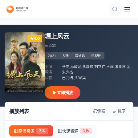
已完结
已完结 共8集
已完结 共30集
全集
全集
全集
已完结 共4集
全集
全集
第1集
塬上风云
4.0
三道塬
2021
大陆
普通话
电视剧
主演
张雯,马敬涵,李晟烨,刘立伟,王澜,张亚坤,金璐莹,薛奇,杨皓宇
导演
朱少杰
状态
已完结 共38集
立即播放
播放列表
测速
排序
高清资源
快速资源
失败
失败