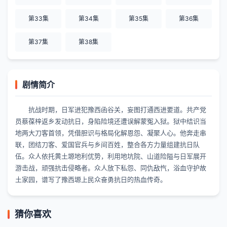
第33集
第34集
第35集
第36集
第37集
第38集
剧情简介
抗战时期，日军进犯豫西函谷关，妄图打通西进要道。共产党
员蔡葆梓返乡发动抗日，身陷险境还遭误解蒙冤入狱。狱中结识当
地两大刀客首领，凭借胆识与格局化解恩怨、凝聚人心。他奔走串
联，团结刀客、爱国官兵与乡间百姓，整合各方力量组建抗日队
伍。众人依托黄土塬地利优势，利用地坑院、山道险隘与日军展开
游击战，顽强抗击侵略者。众人放下私怨、同仇敌忾，浴血守护故
土家园，谱写了豫西塬上民众奋勇抗日的热血传奇。
猜你喜欢