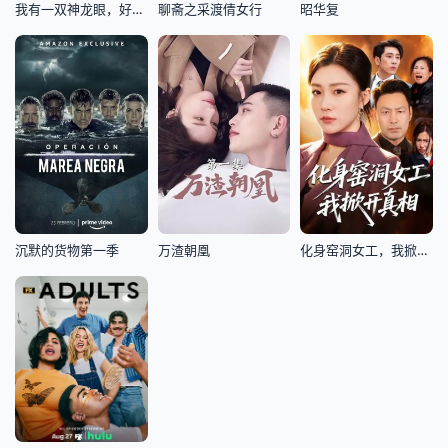
我有一双神龙眼，好运连连
聊斋之采渡倩女行
昭华复
沉默的货物第一季
万渣朝凰
化身窑洞女工，我掀开真相