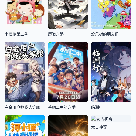
小樱桃第二季
魔道之路
欢乐树的朋友们
白金用户抢我头等舱
茶啊二中第六季
临渊行
太古神尊