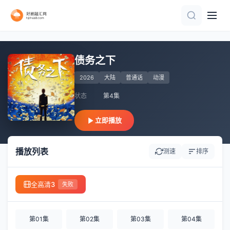
第7集
第15集
更新至第39集
第13集
更新至第4集
第18集
第40集
第54集完结
更新至第7集
已完结
债务之下
2026
大陆
普通话
动漫
状态
第4集
立即播放
播放列表
测速
排序
全高清3
失败
第01集
第02集
第03集
第04集