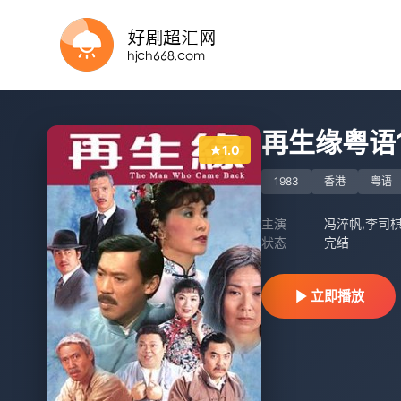
全集
已完结
已完结
全集
第7集完结
更新至第4集
已完结
全集
全集
第7集
再生缘粤语1
1.0
1983
香港
粤语
主演
冯淬帆,李司棋 
状态
完结
立即播放