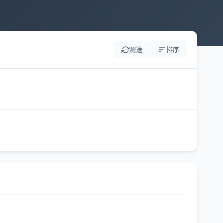
测速
排序