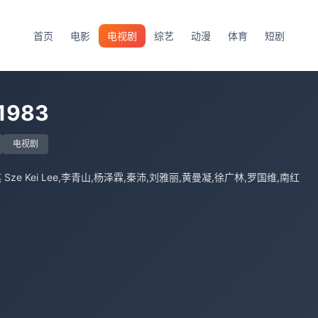
首页
电影
电视剧
综艺
动漫
体育
短剧
983
电视剧
Sze Kei Lee,李青山,杨泽霖,秦沛,刘雅丽,黄曼凝,徐广林,罗国维,南红