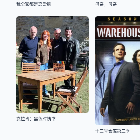
我全家都是恋爱脑
母亲，母亲
克拉肯：黑色时祷书
十三号仓库第二季