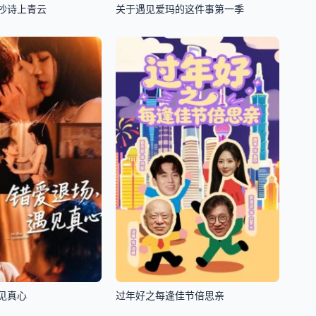
抄诗上青云
关于遇见爱玛的这件事第一季
见真心
过年好之每逢佳节倍思亲