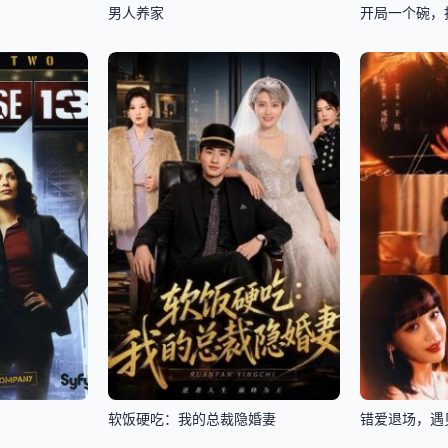
男人养家
开局一个碗，
软饭硬吃：我的总裁隐婚妻
错爱退场，遇