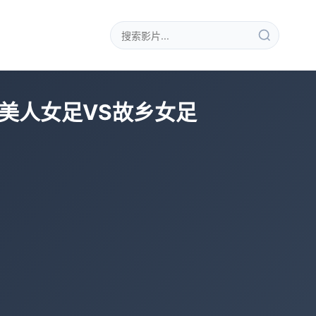
视美人女足VS故乡女足