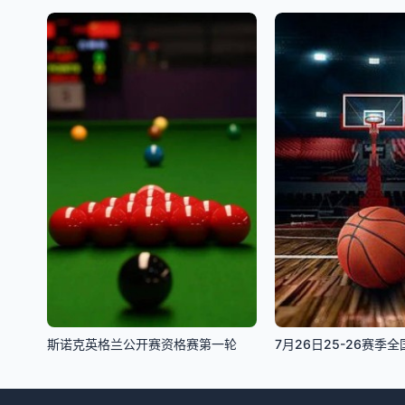
斯诺克英格兰公开赛资格赛第一轮