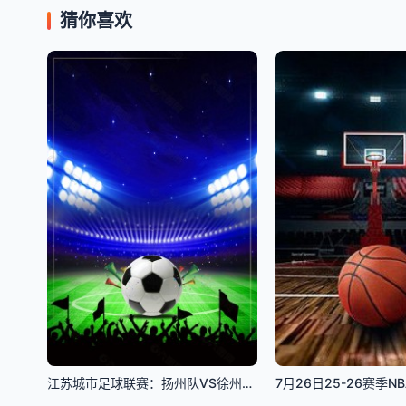
猜你喜欢
江苏城市足球联赛：扬州队VS徐州队20260725