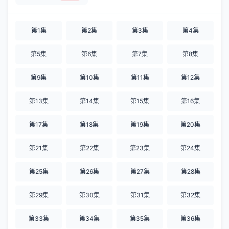
第1集
第2集
第3集
第4集
第5集
第6集
第7集
第8集
第9集
第10集
第11集
第12集
第13集
第14集
第15集
第16集
第17集
第18集
第19集
第20集
第21集
第22集
第23集
第24集
第25集
第26集
第27集
第28集
第29集
第30集
第31集
第32集
第33集
第34集
第35集
第36集