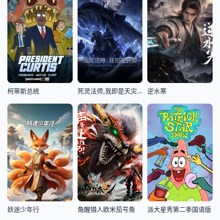
柯蒂斯总统
死灵法师,我即是天灾(2026)
逆水寒
妖途少年行
角醒猎人欧米茄号角
派大星秀第二季国语版