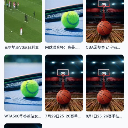
克罗地亚VS尼日利亚
网球联合杯：高芙_哈里森VS萨卡里_西西帕斯
CBA常规赛 辽宁vs四川
WTA500华盛顿站女单第二轮：库德梅托娃VS斯维托丽娜
7月29日25-26赛季全国女子篮球锦标赛 武汉盛帆黄鹤71VS78北京师范大学
8月1日25-26赛季桂BA 柳州市VS百色市