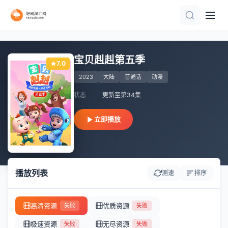
第27集完结
更新至第7集
第14集
第3集
TC中字
连载中 连载到3集
已完结
已完结
第36集
第10集
宝贝赳赳第五季
7.0
2023
大陆
普通话
动漫
状态
更新至第34集
立即播放
播放列表
测速
排序
高清资源
优质资源
失败
失败
极速资源
无尽资源
失败
失败