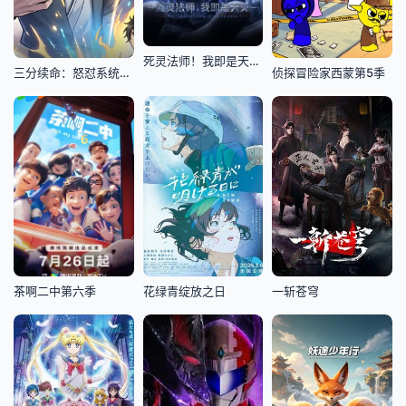
死灵法师！我即是天灾动漫版
三分续命：怒怼系统，遇强则强
侦探冒险家西蒙第5季
茶啊二中第六季
花绿青绽放之日
一斩苍穹