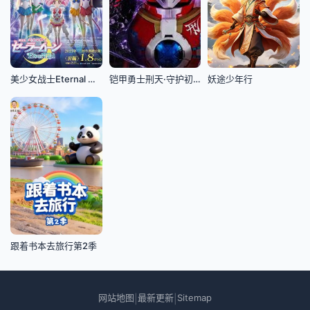
美少女战士Eternal 剧场版 前篇
铠甲勇士刑天·守护初心
妖途少年行
跟着书本去旅行第2季
网站地图
最新更新
Sitemap
|
|