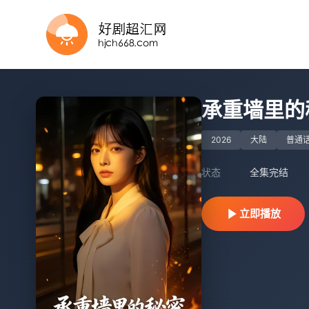
完结
正片
已完结
全66集
全集完结
全集完结
全集完结
已完结
全84集
全集完结
承重墙里的
2026
大陆
普通
状态
全集完结
立即播放