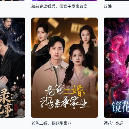
和前妻离婚后，带嫂子发家致富
双姝
老爸二婚，我继承家业
镜花与水月