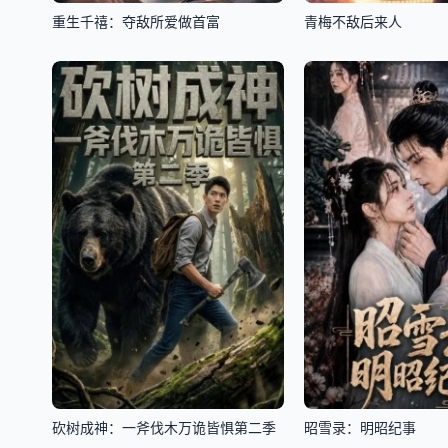
重生千禧：夺敌所爱做首富
青梅不敌后来人
砍树成神：一斧伐木万诡皆惧第二季
昭雪录：明昭纪事