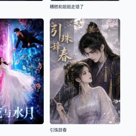
糟糕和姐姐走错了
引珠辞春