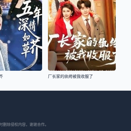
芥
厂长家的纨绔被我收服了
时删除侵权内容，谢谢合作。