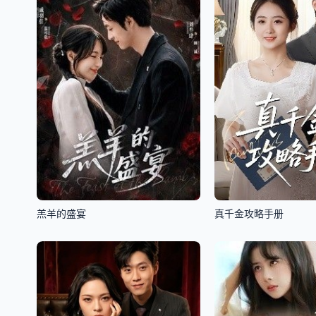
羔羊的盛宴
真千金攻略手册