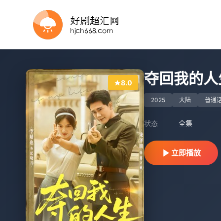
完结
更新全集
正片
完结
已完结
全集完结
完结
全集完结
完结
全集完结
夺回我的人
8.0
2025
大陆
普通
状态
全集
立即播放