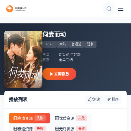
全集完结
已完结
全集
完结
完结
完结
完结
全集完结
全集
全集完结
伺妻而动
2026
大陆
普通话
短剧
主演
刘笑驰,付妤舒
状态
全集完结
立即播放
播放列表
测速
排序
高清资源
优质资源
失败
失败
极速资源
无尽资源
失败
失败