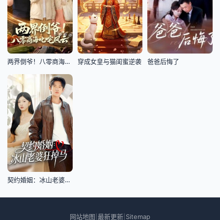
两界倒爷！八零商海叱咤风云
穿成女皇与猫闺蜜逆袭
爸爸后悔了
契约婚姻：冰山老婆狂掉马
网站地图
最新更新
Sitemap
|
|