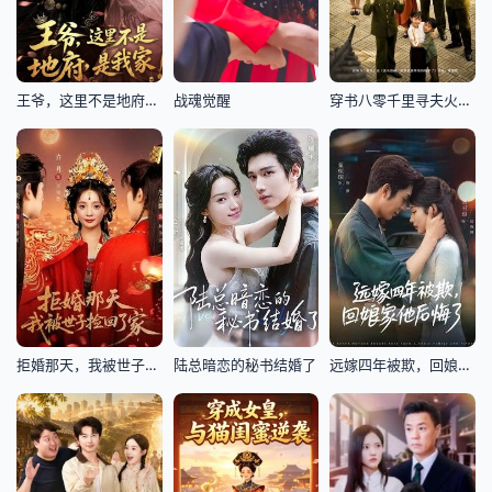
王爷，这里不是地府，是我家！
战魂觉醒
穿书八零千里寻夫火辣辣
拒婚那天，我被世子捡回了家
陆总暗恋的秘书结婚了
远嫁四年被欺，回娘家他后悔了