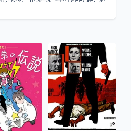
杀手，不仅身怀绝技，而且心狠手辣。他干掉了远在东京的韩，还几