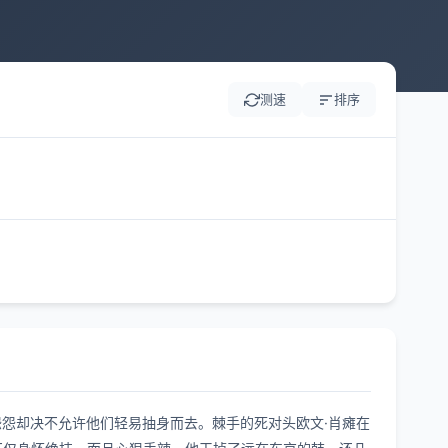
测速
排序
恩恩怨怨却决不允许他们轻易抽身而去。棘手的死对头欧文·肖瘫在