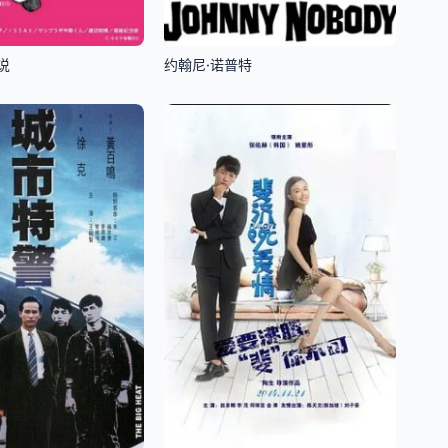
说
约翰尼·诺普特