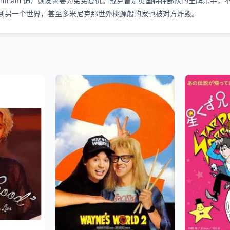
 Stantham 饰）则发誓要为弟弟复仇。戴克曾是英国特种部队的王牌
n 饰）送到另一个世界，甚至多米尼克那世外桃源般的家也被对方炸毁。