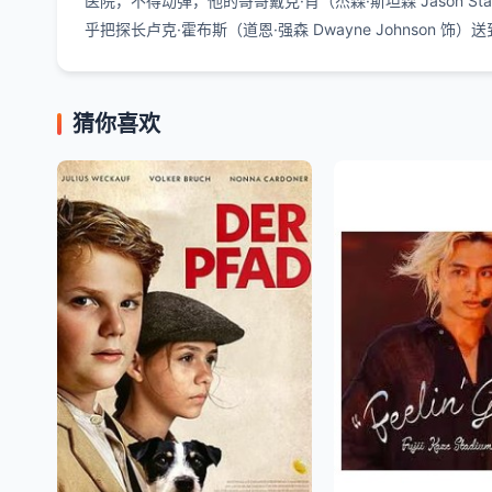
医院，不得动弹，他的哥哥戴克·肖（杰森·斯坦森 Jason
乎把探长卢克·霍布斯（道恩·强森 Dwayne Johnso
猜你喜欢