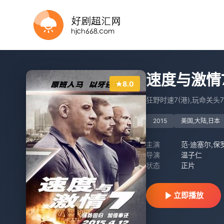
HD
正片
HD
正片
更新至高清
HD
HD
HD国语
速度与激情7
8.0
狂野时速7(港),玩命关头7(台),
2015
美国,大陆,日本
主演
导演
温子仁
状态
正片
立即播放