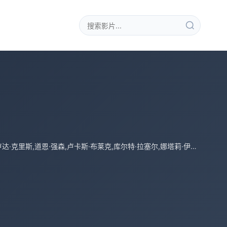
范·迪塞尔,保罗·沃克,杰森·斯坦森,米歇尔·罗德里格兹,乔丹娜·布鲁斯特,泰瑞斯·吉布森,卢达·克里斯,道恩·强森,卢卡斯·布莱克,库尔特·拉塞尔,娜塔莉·伊曼纽尔,埃尔莎·帕塔奇,盖尔·加朵,约翰·布罗特顿,卢克·伊万斯,托尼·贾,杰曼·翰苏,诺尔·古格雷米,阿里·法扎勒,姜成镐,龙达·鲁西,伊吉·阿德利亚,乔恩·李·布罗迪