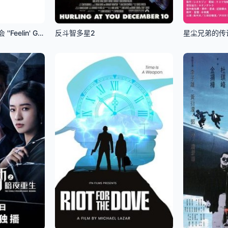
藤井风日产体育馆演唱会 ''Feelin' Good''
反斗智多星2
星尘兄弟的传