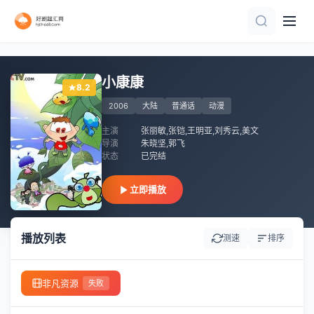
HD国语
已完结
全10集
第2集
已完结
第10集
第14集
第14集
第20集
第12集完结
小康康
8.2
2006
大陆
普通话
动漫
主演
张丽敏,张铠,王明亚,刘秀云,美文
导演
朱晓坚,郭飞
状态
已完结
立即播放
播放列表
测速
排序
非凡资源
失败