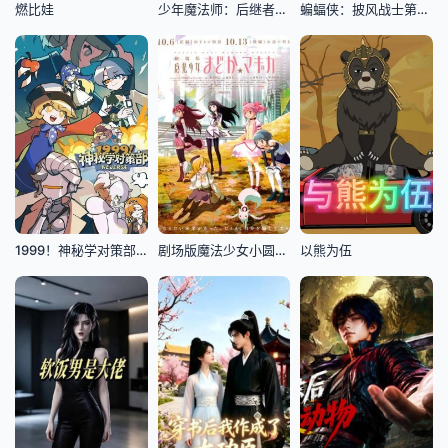
燃比娃
少年魔法师：后继者第三季
蝙蝠侠：披风战士第2季
1999！神秘学对策部(英配版)
剧场版魔法少女小圆前篇起始的故事
以熊为伍