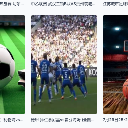
8月1日25-26赛季足球热身赛 切尔西VS托特纳姆热刺
中乙联赛 武汉三镇B队VS贵州筑城竞技 20250803
23-24赛季英超第18轮：利物浦vs阿森纳
德甲 拜仁慕尼黑vs霍芬海姆 (全圆足球) 20230415