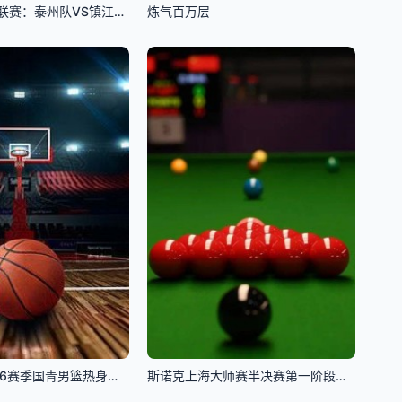
江苏城市足球联赛：泰州队VS镇江队20260704
炼气百万层
7月29日25-26赛季国青男篮热身赛 中国U18男篮VS韩国东国大学
斯诺克上海大师赛半决赛第一阶段：贾德·特鲁姆普VS吴宜泽