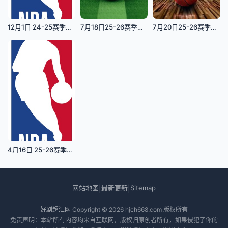
12月1日 24-25赛季NBA常规赛 76人VS活塞
7月18日25-26赛季湖北省城市足球联赛 孝感孝傲江湖队VS武汉华工科技队
7月20日25-26赛季NBA夏季联赛 篮网VS雷霆
4月16日 25-26赛季NBA附加赛 魔术VS76人
网站地图
最新更新
Sitemap
|
|
好剧超汇网
Copyright © 2026
hjch668.com
版权所有
免责声明：本站所有内容均来自互联网，版权归原创者所有，如果侵犯了你的