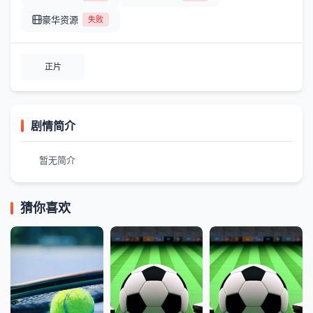
豪华资源
失败
正片
剧情简介
暂无简介
猜你喜欢