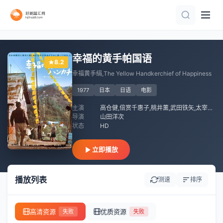
正片
正片
HD中字
HD
正片
HD中字
正片
HD中字
HD中字
正片
幸福的黄手帕国语
8.2
幸福黄手绢,The Yellow Handkerchief of Happiness
1977
日本
日语
电影
主演
高仓健,倍赏千惠子,桃井薰,武田铁矢,太宰久雄,赤冢真人,冈本茉莉,梅津荣,三崎千惠子,河原萨布,渥美清
导演
山田洋次
状态
HD
立即播放
播放列表
测速
排序
高清资源
优质资源
失败
失败