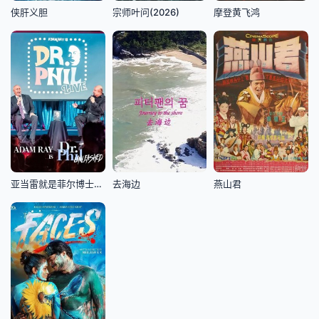
侠肝义胆
宗师叶问(2026)
摩登黄飞鸿
亚当雷就是菲尔博士大解放
去海边
燕山君