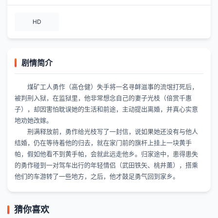
HD
剧情简介
煤矿工人勇作（高仓健）失手将一名寻衅滋事的流氓打死后，
被判刑入狱，在监狱里，他非常想念自己的妻子光枝（倍赏千惠
子），却因害怕耽误她的生活和前途，主动提出离婚，并真心实意
地劝她改嫁。
刑满释放前，勇作给光枝写了一封信，说如果她还没有与他人
结婚，仍在等待着他的归去，就在家门前的旗杆上挂上一块黄手
帕，假如他看不到黄手帕，会就此远走他乡。归家途中，患得患失
的勇作碰到一对驾车出行的年轻情侣（武田铁矢、桃井薰），搭乘
他们的车游转了一些地方，之后，他才鼓足勇气回到家乡。
猜你喜欢