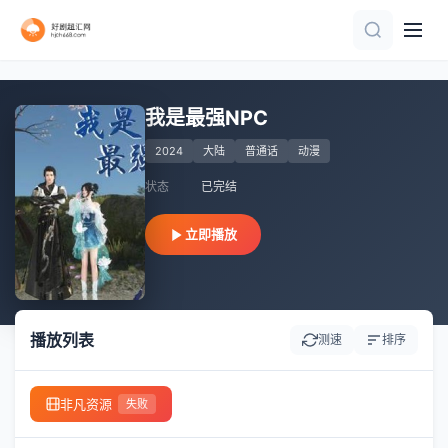
全12集
第1集
第42集
更新至09集
已完结 共12集
第52集
更新至OVA
更新至第04集
第4集
第4集
我是最强NPC
2024
大陆
普通话
动漫
状态
已完结
立即播放
播放列表
测速
排序
非凡资源
失败