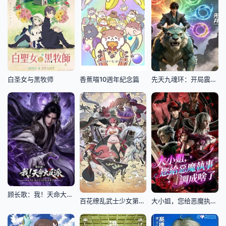
白圣女与黑牧师
香蕉喵10週年紀念篇
先天九魂环：开局震慑大荒魂兽
顾长歌：我！天命大反派
百花缭乱武士少女第一季
大小姐，您给恶魔执事调成啥了