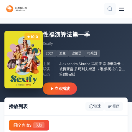
全10集
已完结
已完结
更新至01集
完结
第6集完结
已完结
全集
已完结 共5集
全集
性福演算法第一季
10.0
Sexify
2021
波兰
波兰语
电视剧
主演
Aleksandra,Skraba,玛丽亚·索博辛斯卡,桑德拉·德拉兹马尔斯卡,Piotr,Pacek,Kamil,Wodka,巴托茨·戈尔纳,沃杰奇·索拉兹,塞巴斯蒂安·斯坦齐维兹,Jan,Wieteska,Magda,Graziowska,玛尔歌泽塔·弗雷姆夏克,采扎里·帕祖拉,泽比纽·扎马洲斯基,埃娃·希库尔斯卡,Marcin,Bubólka
导演
彼得亚雷·多玛列夫斯基,卡琳娜·阿拉布鲁琴斯卡
状态
第8集完结
立即播放
播放列表
测速
排序
全高清3
失败