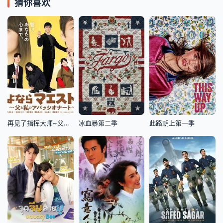
猜你喜欢
再见了指挥大师~父亲与我的热情~
冰血暴第二季
此路朝上第一季