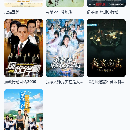
厄运宝贝
写意人生粤语版
萨菲德·萨加尔行动
廉政行动国语2009
我家大师兄实在是太不正经了
《龙岭迷窟》音乐制作幕后