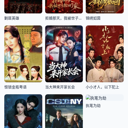
剿匪英雄
拒婚那天，我被世子捡回了家
锦绣如茵
恨锁金瓶粤语
当大神来开家长会
小小才人，以下犯上
执笔为劫