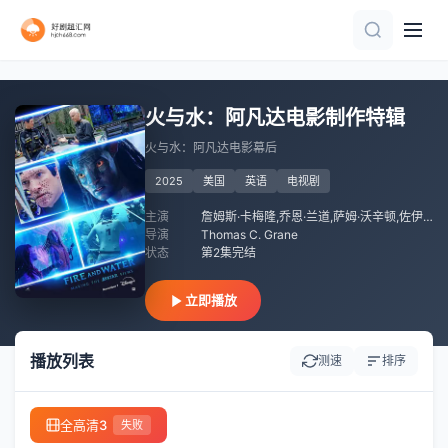
已完结
全集
全集
完结
全集
全集
全集
已完结 共23集
第17集已完结
已完结
火与水：阿凡达电影制作特辑
火与水：阿凡达电影幕后
2025
美国
英语
电视剧
主演
詹姆斯·卡梅隆,乔恩·兰道,萨姆·沃辛顿,佐伊·索尔达娜,凯特·温斯莱特,西格妮·韦弗,史蒂芬·朗,克利夫·柯蒂斯
导演
Thomas C. Grane
状态
第2集完结
立即播放
播放列表
测速
排序
全高清3
失败