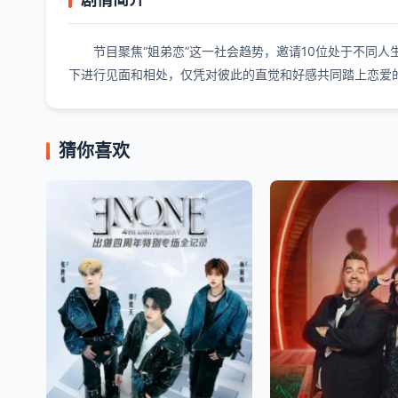
节目聚焦“姐弟恋”这一社会趋势，邀请10位处于不同人生
下进行见面和相处，仅凭对彼此的直觉和好感共同踏上恋爱
猜你喜欢