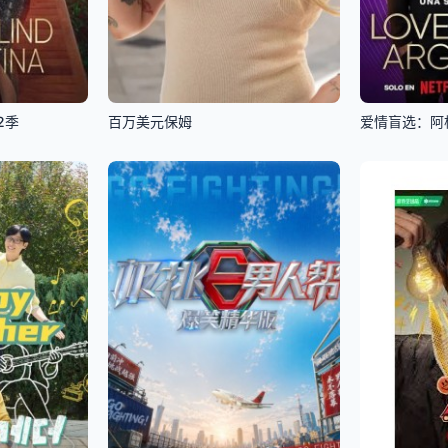
2季
百万美元保姆
爱情盲选：阿