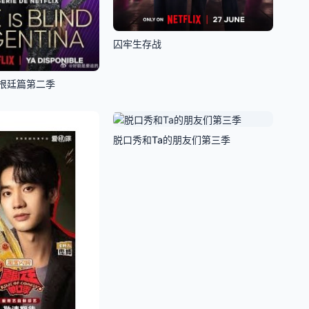
囚牢生存战
根廷篇第二季
脱口秀和Ta的朋友们第三季