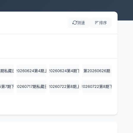
测速
排序
19期私藏日记
20260624第4期上
20260624第4期下
第20260626期
15第7期下
第20260717期私藏日记
20260722第8期上
20260722第8期下