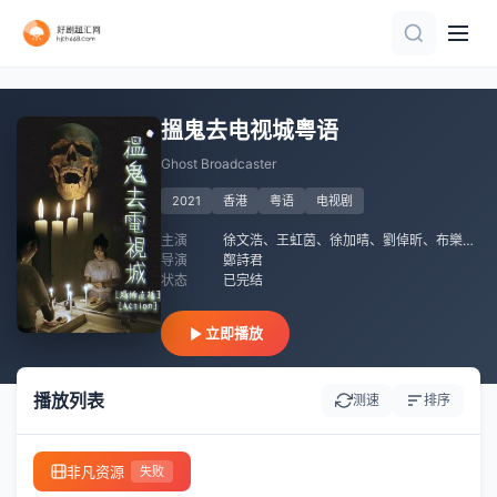
全集
全集
第6集完结
已完结 共15集
第5集完结
第30集完结
全4集
第9集
已完结 共2集
全12集
搵鬼去电视城粤语
Ghost Broadcaster
2021
香港
粤语
电视剧
主演
徐文浩、王虹茵、徐加晴、劉倬昕、布樂文、胡敏芝、黃翠瑩
导演
鄭詩君
状态
已完结
立即播放
播放列表
测速
排序
非凡资源
失败