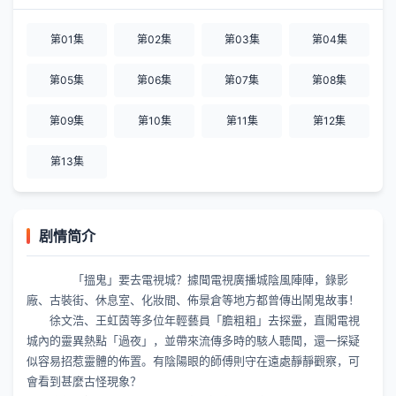
第01集
第02集
第03集
第04集
第05集
第06集
第07集
第08集
第09集
第10集
第11集
第12集
第13集
剧情简介
「搵鬼」要去電視城？據聞電視廣播城陰風陣陣，錄影
廠、古裝街、休息室、化妝間、佈景倉等地方都曾傳出鬧鬼故事！
徐文浩、王虹茵等多位年輕藝員「膽粗粗」去探靈，直闖電視
城內的靈異熱點「過夜」，並帶來流傳多時的駭人聽聞，還一探疑
似容易招惹靈體的佈置。有陰陽眼的師傅則守在遠處靜靜觀察，可
會看到甚麼古怪現象？