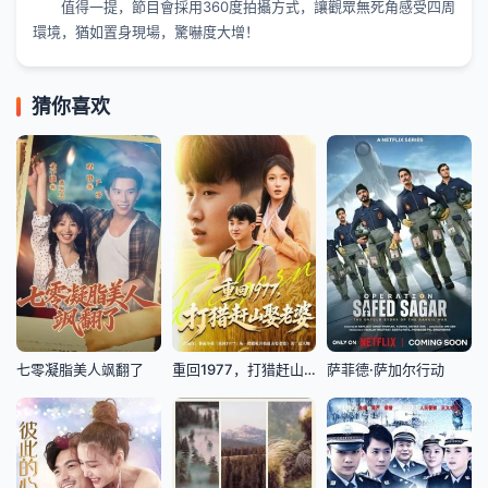
值得一提，節目會採用360度拍攝方式，讓觀眾無死角感受四周
環境，猶如置身現場，驚嚇度大增！
猜你喜欢
七零凝脂美人飒翻了
重回1977，打猎赶山娶老婆
萨菲德·萨加尔行动