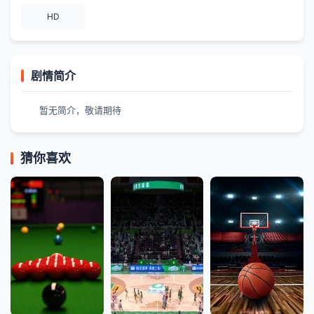
HD
剧情简介
暂无简介，敬请期待
猜你喜欢