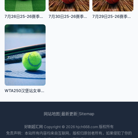
7月26日25-26赛季中甲联赛 大连鲲城VS苏州东吴
7月30日25-26赛季全国女子篮球锦标赛 北京师范大学83VS75陕西榆林天泽
7月29日25-26赛季NBA经典赛事 掘金VS火箭
WTA250汉堡站女单半决赛：阿瓦涅相VS邦达尔
网站地图
最新更新
Sitemap
|
|
好剧超汇网
Copyright © 2026
hjch668.com
版权所有
免责声明：本站所有内容均来自互联网，版权归原创者所有，如果侵犯了你的