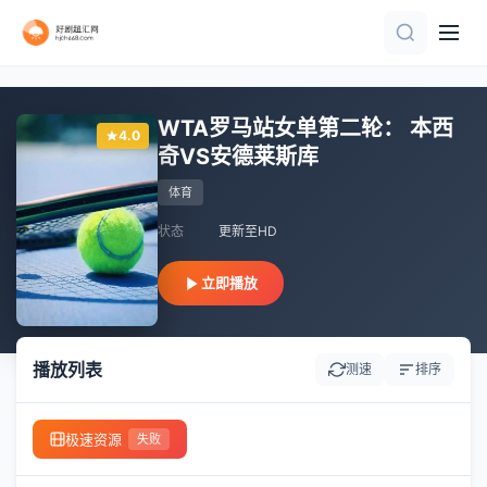
更新至HD
HD
正片
更新至HD
正片
更新至HD
正片
正片
正片
更新至HD
WTA罗马站女单第二轮： 本西
4.0
奇VS安德莱斯库
体育
状态
更新至HD
立即播放
播放列表
测速
排序
极速资源
失败