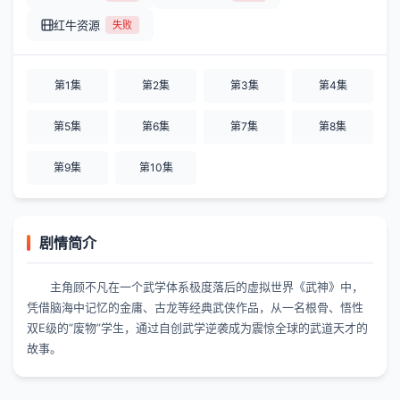
红牛资源
失败
第1集
第2集
第3集
第4集
第5集
第6集
第7集
第8集
第9集
第10集
剧情简介
主角顾不凡在一个武学体系极度落后的虚拟世界《武神》中，
凭借脑海中记忆的金庸、古龙等经典武侠作品，从一名根骨、悟性
双E级的“废物”学生，通过自创武学逆袭成为震惊全球的武道天才的
故事。