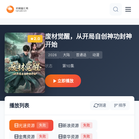
全集完结
连载中 连载到1集
已完结
第5集完结
第12集完结
更新至02集
HD中字
更新第01集
第8集
更新至02集
废材觉醒，从开局自创神功封神
2.0
开始
2026
大陆
普通话
动漫
状态
第10集
立即播放
播放列表
测速
排序
光速资源
新浪资源
失败
失败
金鹰资源
豪华资源
失败
失败