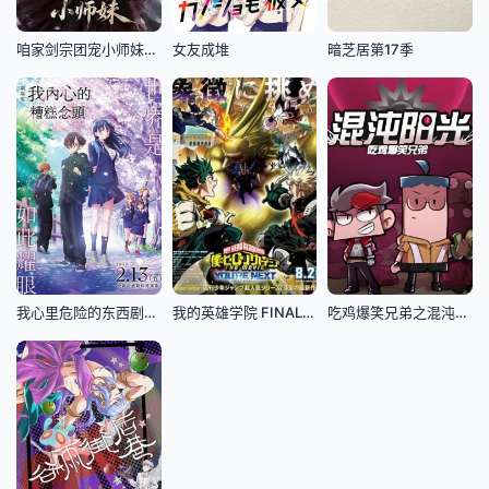
咱家剑宗团宠小师妹第二季
女友成堆
暗芝居第17季
我心里危险的东西剧场版
我的英雄学院 FINAL SEASON 特别篇
吃鸡爆笑兄弟之混沌阳光