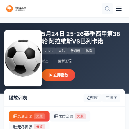
正片
正片
正片
HD
更新至HD
正片
正片
正片
HD
正片
5月24日 25-26赛季西甲第38
轮 阿拉维斯VS巴列卡诺
2026
大陆
普通话
体育
状态
更新国语
立即播放
播放列表
测速
排序
高清资源
优质资源
失败
失败
无尽资源
失败