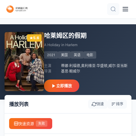
HD中字
正片
正片
正片
正片
正片
哈莱姆区的假期
5.6
A Holiday in Harlem
2021
美国
英语
电影
主演
蒂娜·利福德,奥利维亚·华盛顿,威尔·亚当斯
导演
基思·鲍威尔
立即播放
播放列表
测速
排序
快速资源
失败