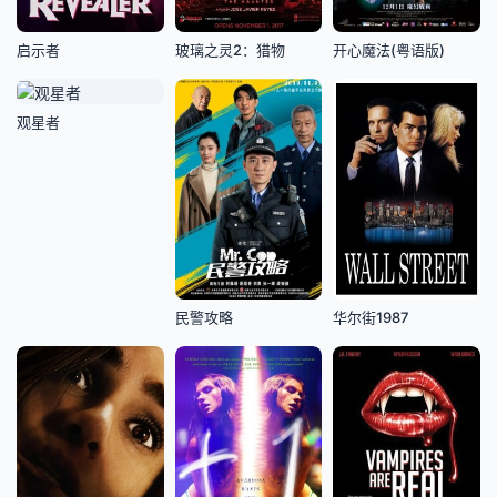
启示者
玻璃之灵2：猎物
开心魔法(粤语版)
观星者
民警攻略
华尔街1987