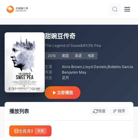
正片
HD中字
已完结
正片
正片
正片
HD中字
HD
甜豌豆传奇
The Legend of Swee&#039; Pea
2015
美国
英语
电影
主演
Alvis Brown,Lloyd Daniels,Bobbito Garcia
导演
Benjamin May
状态
正片
立即播放
播放列表
测速
排序
全高清3
失败