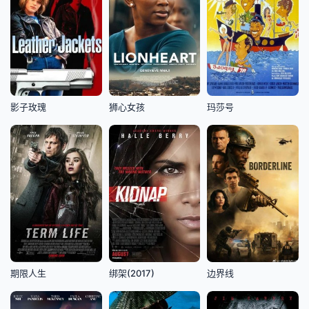
影子玫瑰
狮心女孩
玛莎号
期限人生
绑架(2017)
边界线