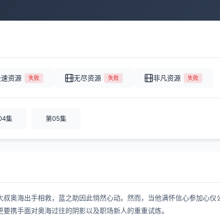
极速资源
无尽资源
非凡资源
失败
失败
失败
04集
第05集
大叔奥海出手相救，蓝之助因此悄然心动。然而，当他满怀信心参加心仪
更要携手面对奥海过往的阴影以及职场新人的重重试炼。