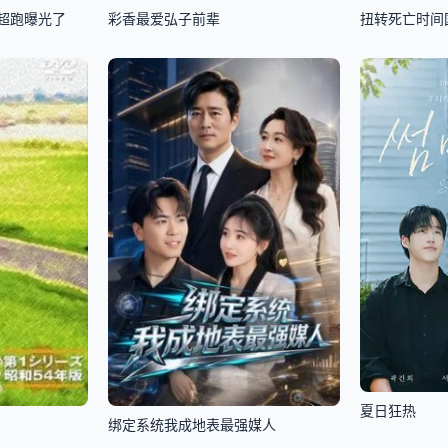
超跑曝光了
彩香最爱弘子前辈
扭转死亡时间
夏日狂热
绑定系统我成地表最强媒人