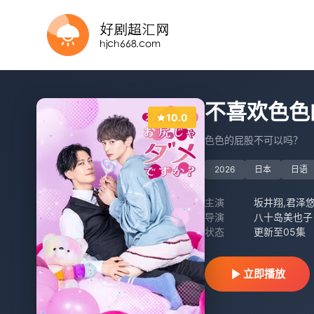
全集
全集
全8集
第13集完结
全集
更新至第4集
全23集
全集
第1集
更新至01集
不喜欢色色
10.0
色色的屁股不可以吗？
2026
日本
日语
主演
坂井翔,君泽
导演
八十岛美也子
状态
更新至05集
立即播放