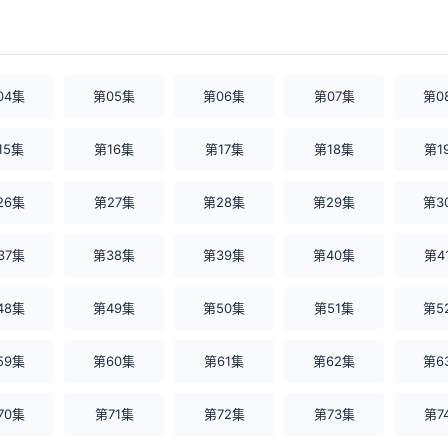
04集
第05集
第06集
第07集
第0
15集
第16集
第17集
第18集
第1
26集
第27集
第28集
第29集
第3
37集
第38集
第39集
第40集
第4
48集
第49集
第50集
第51集
第5
59集
第60集
第61集
第62集
第6
70集
第71集
第72集
第73集
第7