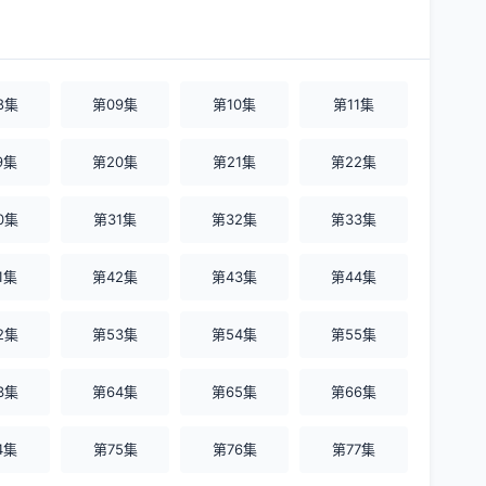
8集
第09集
第10集
第11集
9集
第20集
第21集
第22集
0集
第31集
第32集
第33集
1集
第42集
第43集
第44集
2集
第53集
第54集
第55集
3集
第64集
第65集
第66集
4集
第75集
第76集
第77集