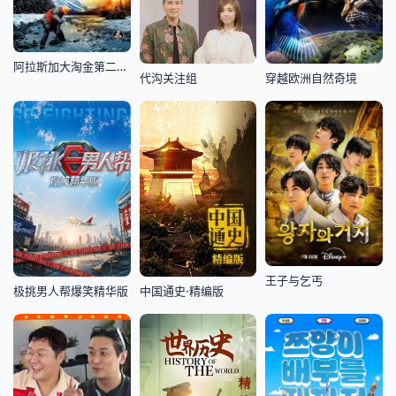
阿拉斯加大淘金第二季(2011)
代沟关注组
穿越欧洲自然奇境
王子与乞丐
极挑男人帮爆笑精华版
中国通史·精编版