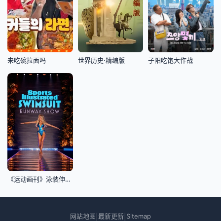
来吃碗拉面吗
世界历史·精编版
子阳吃饱大作战
《运动画刊》泳装伸展台
网站地图
最新更新
Sitemap
|
|