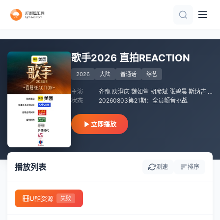
已完结
已完结
第2期
第5期
第7集
第2期
第2期
第100集完结
9集全
正片
歌手2026 直拍REACTION
2026
大陆
普通话
综艺
主演
齐豫 庾澄庆 魏如萱 胡彦斌 张碧晨 斯纳吉 尤长靖 周兴哲 窦靖童
状态
20260803第21期：全员颤音挑战
立即播放
播放列表
测速
排序
U酷资源
失败