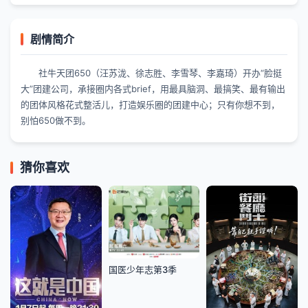
剧情简介
社牛天团650（汪苏泷、徐志胜、李雪琴、李嘉琦）开办“脸挺
大”团建公司，承接圈内各式brief，用最具脑洞、最搞笑、最有输出
的团体风格花式整活儿，打造娱乐圈的团建中心；只有你想不到，
别怕650做不到。
猜你喜欢
国医少年志第3季