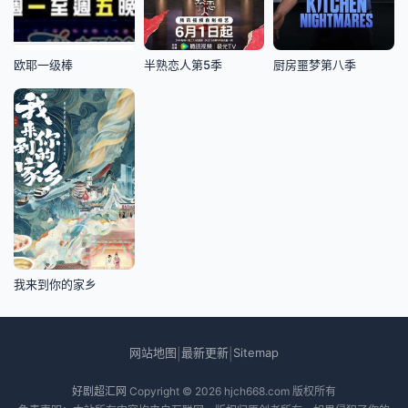
欧耶一级棒
半熟恋人第5季
厨房噩梦第八季
我来到你的家乡
网站地图
最新更新
Sitemap
|
|
好剧超汇网
Copyright © 2026
hjch668.com
版权所有