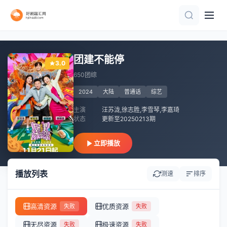
已完结 共50期
更新至20260807期
第7期
更新至32期
第1期
更新至20260802
更新至第20260806期
更新至20260805期
更新至第10集
更新至20260712
团建不能停
3.0
650团综
2024
大陆
普通话
综艺
主演
汪苏泷,徐志胜,李雪琴,李嘉琦
状态
更新至20250213期
立即播放
播放列表
测速
排序
高清资源
优质资源
失败
失败
无尽资源
极速资源
失败
失败