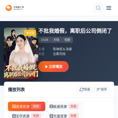
一口气看完
正片
全集完结
全集完结
全集完结
一口气看完
全集完结
全集完结
全集完结
全集完结
不批我婚假，离职后公司倒闭了
7.0
2026
大陆
短剧
主演
陈琳煜＆海睿
状态
全集完结
立即播放
播放列表
测速
排序
高清资源
极速资源
失败
失败
无尽资源
光速资源
失败
失败