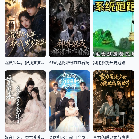
沉默少年，护我岁岁年年
神兽见我都得乖乖看病
狗比系统开局跑路
娘亲归来，魔君爹爹藏不住了
奇医归来：豪门全员身份大洗牌(糟了，我把总裁当傻子养了)
蛮力药膳少女与隐世病弱世子