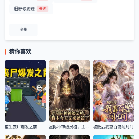
新浪资源
失败
全集
猜你喜欢
重生丧尸爆发之前
星际种神级灵植，主将今天又来蹭饭了！
被贬后我靠百兽闯凡间