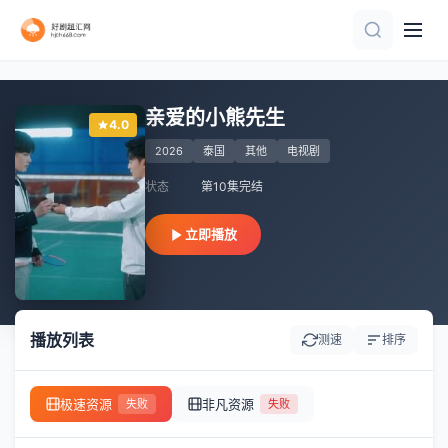
已完结 共2集
全集
全集
全集
已完结
完结
全集
全集
已完结 共8集
全集
亲爱的小熊先生
4.0
2026
泰国
其他
电视剧
状态
第10集完结
立即播放
播放列表
测速
排序
极速资源
非凡资源
失败
失败