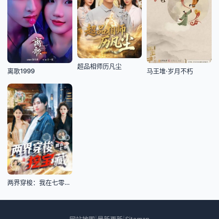
超品相师历凡尘
离歌1999
马王堆·岁月不朽
两界穿梭：我在七零挖宝藏