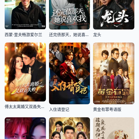
西蒙·里夫畅游爱尔兰
还完债那天，她说喜欢我
龙头
傅太太离婚又双叒失败了
入住请登记
黄金有罪粤语版