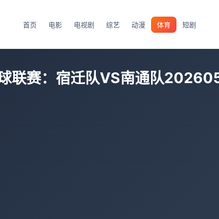
首页
电影
电视剧
综艺
动漫
体育
短剧
联赛：宿迁队VS南通队202605