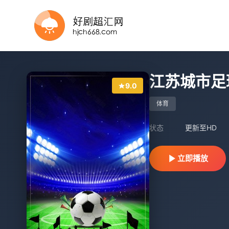
HD
更新国语
正片
正片
正片
更新至HD
更新至HD
正片
更新至HD
正片
江苏城市足球
9.0
体育
状态
更新至HD
立即播放