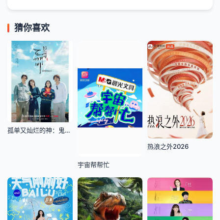
猜你喜欢
孤单又灿烂的神：鬼怪十周年特辑
热浪之外2026
宇宙帮帮忙