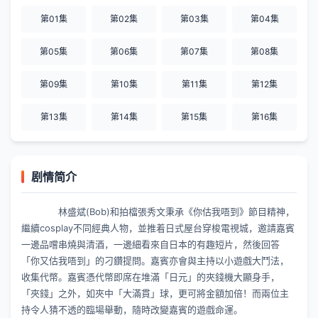
第01集
第02集
第03集
第04集
第05集
第06集
第07集
第08集
第09集
第10集
第11集
第12集
第13集
第14集
第15集
第16集
剧情简介
林盛斌(Bob)和拍檔張秀文秉承《你估我唔到》節目精神，
繼續cosplay不同經典人物，並推着日式屋台穿梭電視城，邀請嘉賓
一邊品嚐串燒與清酒，一邊細看來自日本的有趣短片，然後回答
「你又估我唔到」的刁鑽提問。嘉賓亦會與主持以小遊戲大鬥法，
收集代幣。嘉賓憑代幣即席在堆滿「日元」的夾錢機大顯身手，
「夾錢」之外，如夾中「大滿貫」球，更可將金額加倍！而兩位主
持令人猜不透的臨場舉動，隨時改變嘉賓的遊戲命運。