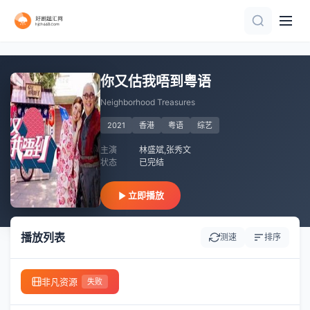
全4集
第3期
20260806萧敬腾澄清造谣落泪
更新至20260709期
第5期
20260808第5期下 小鹿汤包互相安慰缓解备孕压力
第10集完结
完结
第1期
更新至第16集
你又估我唔到粤语
Neighborhood Treasures
2021
香港
粤语
综艺
主演
林盛斌,张秀文
状态
已完结
立即播放
播放列表
测速
排序
非凡资源
失败