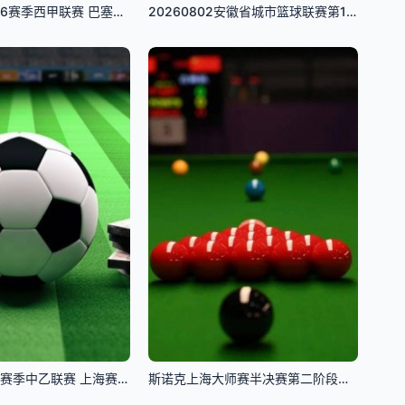
4月23日25-26赛季西甲联赛 巴塞罗那VS塞尔塔
20260802安徽省城市篮球联赛第10轮全场回放：六安vs蚌埠
8月2日25-26赛季中乙联赛 上海赛更达VS长春喜都
斯诺克上海大师赛半决赛第二阶段：凯伦·威尔逊VS赵心童