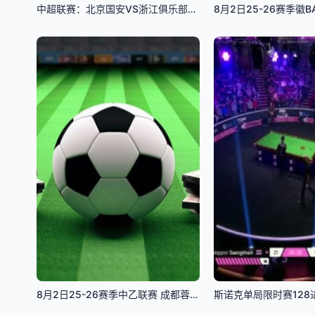
中超联赛：北京国安VS浙江俱乐部绿城20260801
8月2日25-26赛季徽B
8月2日25-26赛季中乙联赛 成都蓉城希拉谷VS厦门飞鹭