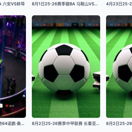
A 六安VS蚌埠
8月1日25-26赛季徽BA 马鞍山VS淮北
斯诺克单局限时赛128进64诺鹏·桑卡姆49-25徐思(柏林)20251211
8月2日25-26赛季中甲联赛 长春亚泰VS石家庄功夫