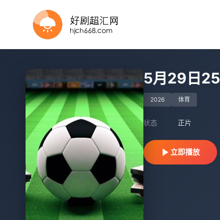
更新至HD
正片
正片
正片
20260802
正片
更新至HD
正片
正片
更新至HD
5月29日2
2026
体育
状态
正片
立即播放