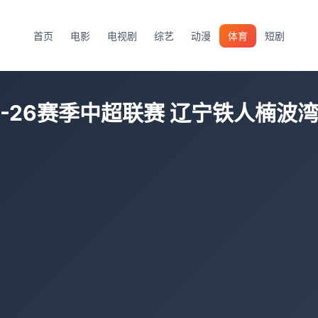
首页
电影
电视剧
综艺
动漫
体育
短剧
5-26赛季中超联赛 辽宁铁人楠波