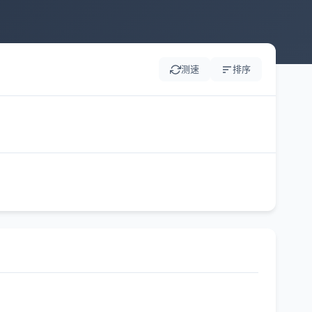
测速
排序